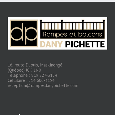
16, route Dupuis, Maskinongé
(Québec) J0K 1N0
Téléphone : 819 227-3154
Cellulaire : 514 606-3154
reception@rampesdanypichette.com